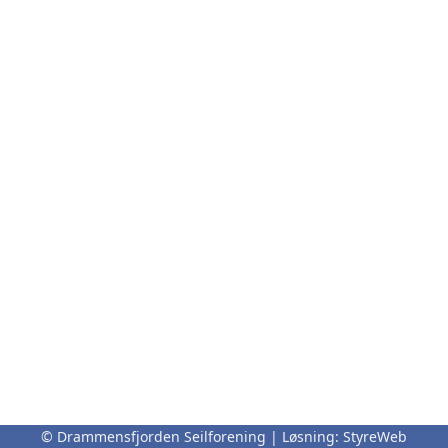
© Drammensfjorden Seilforening | Løsning:
StyreWeb