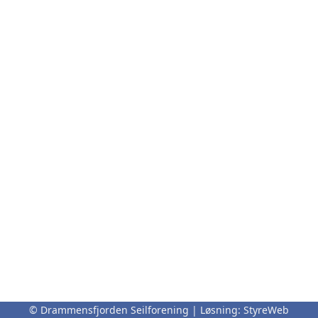
© Drammensfjorden Seilforening | Løsning:
StyreWeb